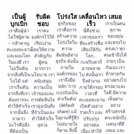
เป็นผู้
รับผิด
โปร่งใส
เคลื่อนไหว
เสมอ
บุกเบิก
ชอบ
เร็ว
ธุรกิจของ
เราเป็นคน
เราคือการ
สุภาพ
เราคือผู้นำ
เราคง
นี่คือช่วง
สร้างความ
ขอบคุณ
ไม่ใช่ผู้ตาม
องค์กรไว้ให้
เวลาของเรา
โปร่งใสใน
และตรงไป
– กล้าหาญ
เรียบง่าย
ที่จะสร้างชื่อ
ความ
ตรงมา ทุก
ทะเยอทะยาน
โดยให้ความ
เสียงให้กับ
สัมพันธ์ทาง
คนเข้าถึงได้
และมองโลก
สำคัญกับ
โลก...
ธุรกิจ ดังนั้น
ง่ายๆ เป็น
ในแง่ดี เรา
ผู้คน
กะพริบตาก็
ภายใน
กันเอง เรา
ไม่เริ่มต้น
มากกว่า
อาจพลาด
องค์กรของ
ท้าทายกัน
จากสิ่งที่เป็น
นโยบาย เรา
ไป ดังนั้นเรา
เราจึงยึด
อย่างตรงไป
ไปได้ แต่
สนับสนุน
จึงทำงาน
หลัก ‘การ
ตรงมาและ
เราเริ่มต้น
ความเป็น
ภายใต้กรอบ
แบ่งปันเป็น
ใจดี มีความ
จากสิ่งที่เรา
เจ้าของและ
เวลาที่
ค่าเริ่มต้น’
เห็นต่าง
ต้องการจะ
การตัดสินใจ
ทะเยอทะยาน
(default
อย่าง
ทำให้สำเร็จ
เรามุ่งเน้นสิ่ง
เปิดตัวอย่าง
share) แม้
สร้างสรรค์
จากนั้นจึง
ที่จำเป็นและ
รวดเร็ว และ
ในยามที่รู้สึก
ตระหนักถึง
ถามว่า
ทำให้สำเร็จ
ปรับปรุง
ไม่สบายใจ
เจตนาที่ดี
‘อะไรคือสิ่ง
ลุล่วง.
อย่างต่อ
ก็ตาม สิ่งนี้
เสมอ และ
ที่ต้องเป็น
เนื่อง ทำให้