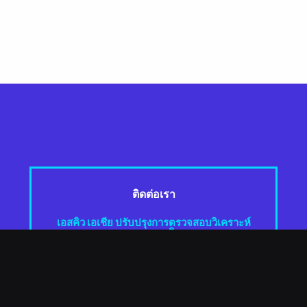
ติดต่อเรา
เอสคิว เอเชีย ปรับปรุงการตรวจสอบวิเคราะห์
สถานะธุรกิจ
การวิจัยและตรวจสอบวิสัยทัศน์ของ SQ ASIA ก้าวข้ามการตรวจสอบฐาน
ข้อมูลแบบดั้งเดิม กรอกแบบฟอร์มและที่ปรึกษาของเราจะติดต่อกลับไป.
เอสคิว เอเชีย